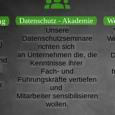
ng
Datenschutz - Akademie
We
Unsere
Datenschutzseminare
We
g
richten sich
an Unternehmen die, die
D
und
Kenntnisse ihrer
n
Fach- und
f
Führungskräfte vertiefen
r.
und
Mitarbeiter sensibilisieren
wollen
.