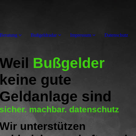
Beratung
Bußgeldradar
Impressum
Datenschutz
Weil
Bußgelder
keine gute
Geldanlage sind
sicher. machbar. datenschutz
Wir unterstützen