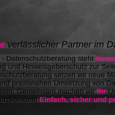
hr
verlässlicher Partner im D
f - Datenschutzberatung steht
Ihnen
g und Hinweisgeberschutz zur Seit
nschutzberatung setzen wir neue Ma
und praxisnahen Umsetzung von Dat
sion: Gemeinsam machen wir
Ihr
Un
utzkonform!
Einfach, sicher und p