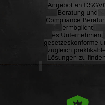
Angebot an DSGV
Beratung und
Compliance Beratu
ermöglicht
es Unternehmen,
gesetzeskonforme u
zugleich
praktikabl
Lösungen zu finden