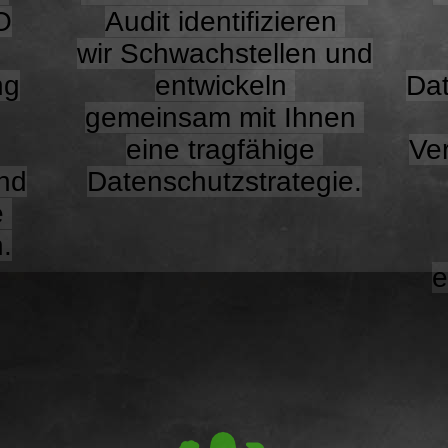
O
Audit identifizieren
wir Schwachstellen und
ng
entwickeln
Dat
gemeinsam mit Ihnen
eine tragfähige
Ver
nd
Datenschutzstrategie.
e
.
e