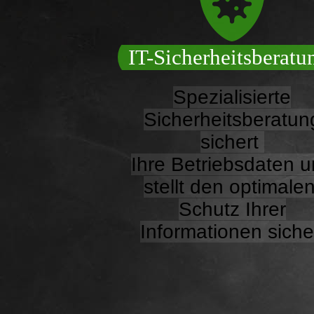
IT-Sicherheitsberatu
Spezialisierte
Sicherheitsberatun
sichert
Ihre Betriebsdaten 
stellt den optimale
Schutz Ihrer
Informationen siche