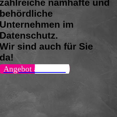
zahlreiche namhafte und
behördliche
Unternehmen im
Datenschutz
.
Wir sind auch für Sie
da!
Angebot anfordern