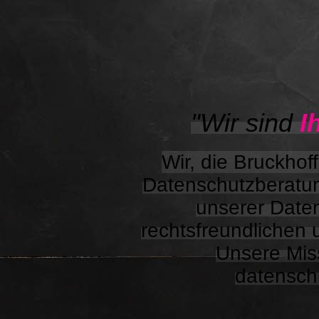
"Wir sind
I
Wir, die Bruckhof
Datenschutzberatun
unserer Date
rechtsfreundlichen 
Unsere Mis
datensch