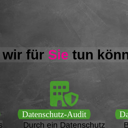
wir für
Sie
tun könn
Datenschutz-Audit
Da
s
Durch ein Datenschutz
B