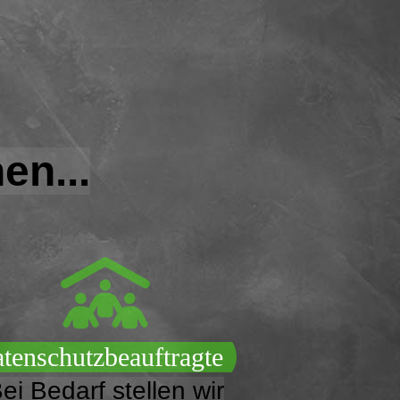
en...
tenschutzbeauftragte
ei Bedarf stellen wir