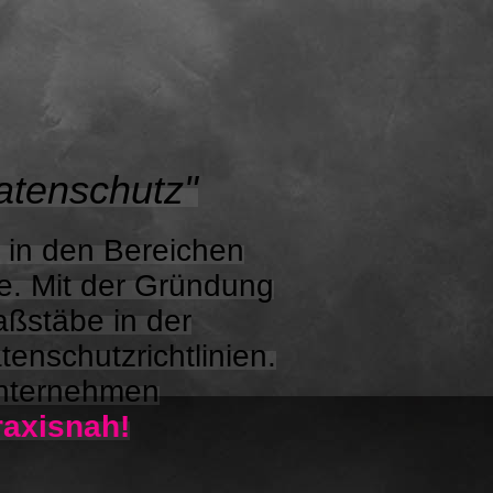
atenschutz"
in den Bereichen
e. Mit der Gründung
ßstäbe in der
enschutzrichtlinien.
ternehmen
raxisnah!