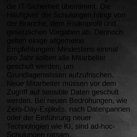
die IT-Sicherheit übernimmt. Die
Häufigkeit der Schulungen hängt von
der Branche, dem Risikoprofil und
gesetzlichen Vorgaben ab. Dennoch
gelten einige allgemeine
Empfehlungen: Mindestens einmal
pro Jahr sollten alle Mitarbeiter
geschult werden, um
Grundlagenwissen aufzufrischen.
Neue Mitarbeiter müssen vor dem
Zugriff auf sensible Daten geschult
werden. Bei neuen Bedrohungen, wie
Zero-Day-Exploits, nach Datenpannen
oder der Einführung neuer
Technologien wie KI, sind ad-hoc-
Schulungen ratsam.