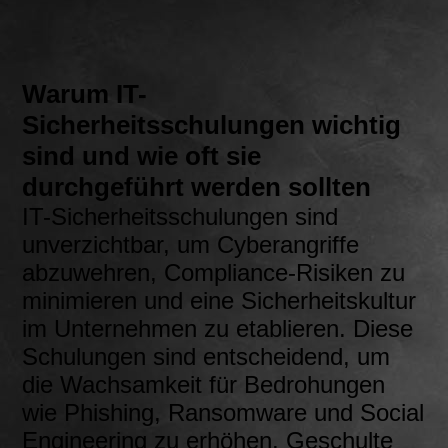
Warum IT-
Sicherheitsschulungen wichtig
sind und wie oft sie
durchgeführt werden sollten
IT-Sicherheitsschulungen sind
unverzichtbar, um Cyberangriffe
abzuwehren, Compliance-Risiken zu
minimieren und eine Sicherheitskultur
im Unternehmen zu etablieren. Diese
Schulungen sind entscheidend, um
die Wachsamkeit für Bedrohungen
wie Phishing, Ransomware und Social
Engineering zu erhöhen. Geschulte