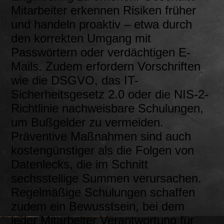
Mitarbeiter erkennen Risiken früher
und handeln proaktiv – etwa durch
den korrekten Umgang mit
Passwörtern oder verdächtigen E-
Mails. Zudem erfordern Vorschriften
wie die DSGVO, das IT-
Sicherheitsgesetz 2.0 oder die NIS-2-
Richtlinie nachweisbare Schulungen,
um Bußgelder zu vermeiden.
Präventive Maßnahmen sind auch
kostengünstiger als die Folgen von
Datenlecks, die im Schnitt
sechsstellige Summen verursachen.
Regelmäßige Schulungen schaffen
zudem ein Bewusstsein, bei dem
jeder Mitarbeiter Verantwortung für