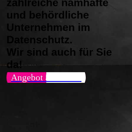
zahlreiche namhafte
und behördliche
Unternehmen im
Datenschutz
.
Wir sind auch für Sie
da!
Angebot anfordern