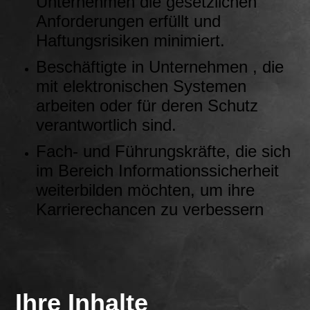
Unternehmen die gesetzlichen
Anforderungen erfüllt und
Haftungsrisiken minimiert.
Beschäftigte in Unternehmen , die
mit elektronischen Systemen
arbeiten oder für deren Schutz
verantwortlich sind.
Fach- und Führungskräfte, die sich
im Bereich Informationssicherheit
weiterbilden möchten, um ihre
Karrierechancen zu verbessern
Ihre Inhalte